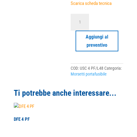
Scarica scheda tecnica
USC
4
PF/L48
quantità
Aggiungi al
preventivo
COD:
USC 4 PF/L48
Categoria:
Morsetti portafusibile
Ti potrebbe anche interessare...
DFE 4 PF