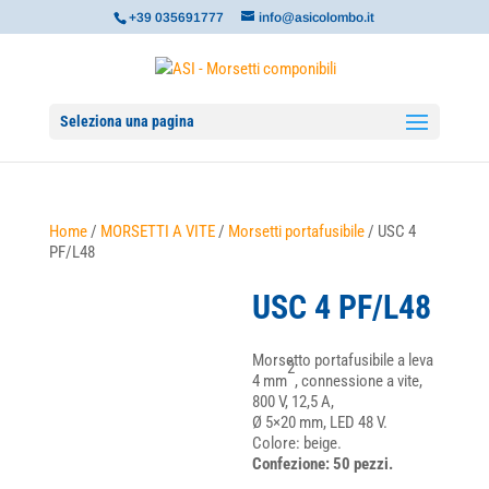
+39 035691777
info@asicolombo.it
Seleziona una pagina
Home
/
MORSETTI A VITE
/
Morsetti portafusibile
/ USC 4
PF/L48
USC 4 PF/L48
Morsetto portafusibile a leva
2
4 mm
, connessione a vite,
800 V, 12,5 A,
Ø 5×20 mm, LED 48 V.
Colore: beige.
Confezione: 50 pezzi.