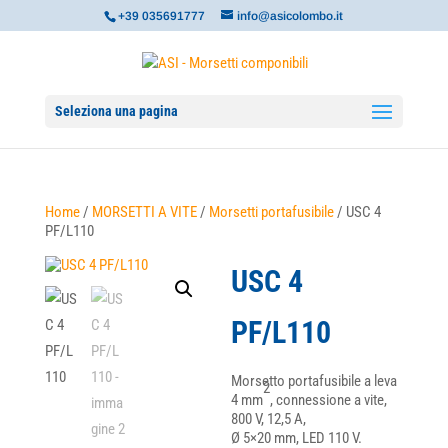
+39 035691777
info@asicolombo.it
Seleziona una pagina
Home
/
MORSETTI A VITE
/
Morsetti portafusibile
/ USC 4
PF/L110
USC 4
PF/L110
Morsetto portafusibile a leva
2
4 mm
, connessione a vite,
800 V, 12,5 A,
Ø 5×20 mm, LED 110 V.