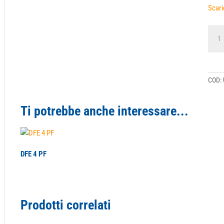
Scari
USC
4
PF/L
quant
COD:
Ti potrebbe anche interessare...
DFE 4 PF
Prodotti correlati