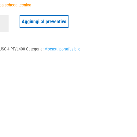
ca scheda tecnica
Aggiungi al preventivo
400
ità
USC 4 PF/L400
Categoria:
Morsetti portafusibile