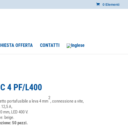
0 Elementi
CHIESTA OFFERTA
CONTATTI
C 4 PF/L400
2
tto portafusibile a leva 4 mm
, connessione a vite,
 12,5 A,
0 mm, LED 400 V.
e: beige.
zione: 50 pezzi.