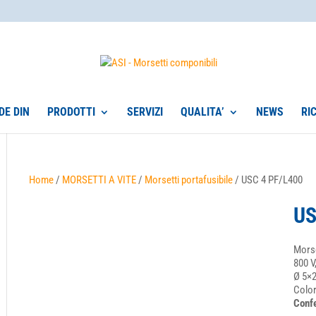
DE DIN
PRODOTTI
SERVIZI
QUALITA’
NEWS
RI
Home
/
MORSETTI A VITE
/
Morsetti portafusibile
/ USC 4 PF/L400
US
Morse
800 V,
Ø 5×2
Color
Confe