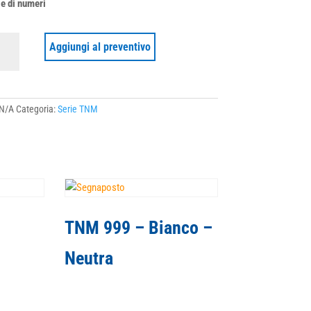
ie di numeri
Aggiungi al preventivo
ri
ità
N/A
Categoria:
Serie TNM
TNM 999 – Bianco –
Neutra