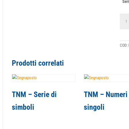
Ser
TNM
-
Serie
di
nume
quant
COD:
Prodotti correlati
TNM – Serie di
TNM – Numeri
simboli
singoli