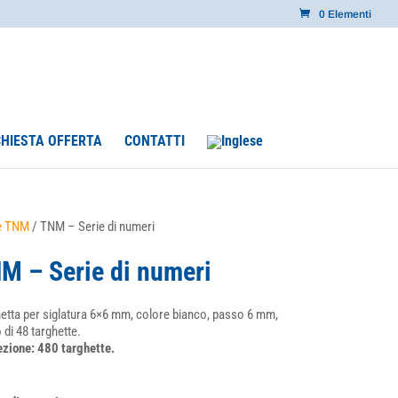
0 Elementi
CHIESTA OFFERTA
CONTATTI
e TNM
/ TNM – Serie di numeri
M – Serie di numeri
etta per siglatura 6×6 mm, colore bianco, passo 6 mm,
 di 48 targhette.
zione: 480 targhette.