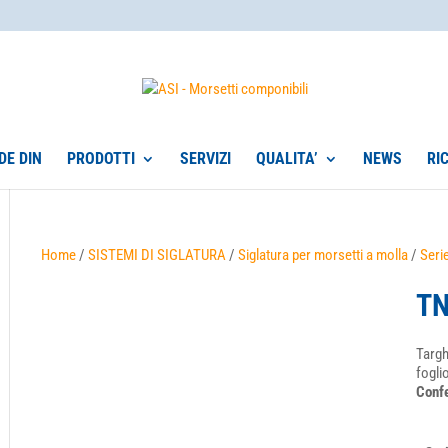
DE DIN
PRODOTTI
SERVIZI
QUALITA’
NEWS
RI
Home
/
SISTEMI DI SIGLATURA
/
Siglatura per morsetti a molla
/
Seri
TN
Targh
foglio
Confe