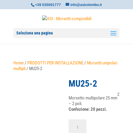
+39 035691777
info@asicolombo.it
Seleziona una pagina
Home
/
PRODOTTI PER INSTALLAZIONE
/
Morsetti unipolari
multipli
/ MU25-2
MU25-2
2
Morsetto multipolare 25 mm
– 2 poli.
Confezione: 20 pezzi.
MU25-
2