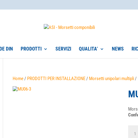
DE DIN
PRODOTTI
SERVIZI
QUALITA’
NEWS
RI
Home
/
PRODOTTI PER INSTALLAZIONE
/
Morsetti unipolari multipli
/
MU
Morse
Confe
MU06
3