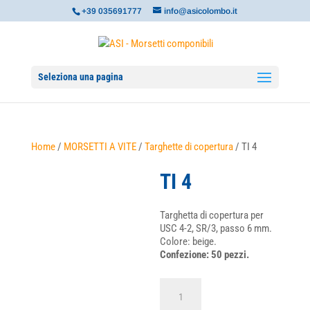
+39 035691777
info@asicolombo.it
Seleziona una pagina
Home
/
MORSETTI A VITE
/
Targhette di copertura
/ TI 4
TI 4
Targhetta di copertura per
USC 4-2, SR/3, passo 6 mm.
Colore: beige.
Confezione: 50 pezzi.
TI
4