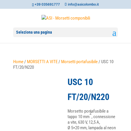
+39 035691777
info@asicolombo.it
Seleziona una pagina
Home
/
MORSETTI A VITE
/
Morsetti portafusibile
/ USC 10
FT/20/N220
USC 10
FT/20/N220
Morsetto portafusibile a
2
tappo 10 mm
, connessione
a vite, 630 V, 12,5 A,
Ø 5×20 mm, lampada al neon