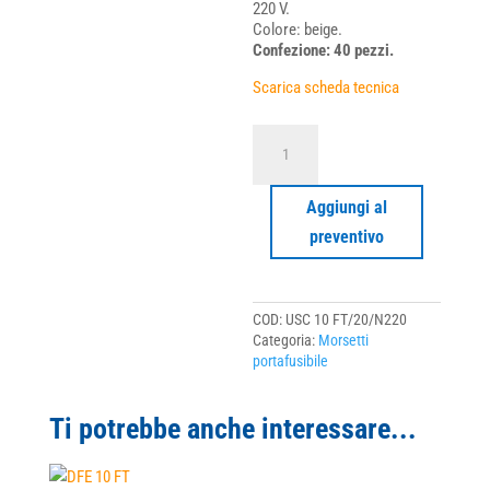
220 V.
Colore: beige.
Confezione: 40 pezzi.
Scarica scheda tecnica
USC
10
FT/20/N220
quantità
Aggiungi al
preventivo
COD:
USC 10 FT/20/N220
Categoria:
Morsetti
portafusibile
Ti potrebbe anche interessare...