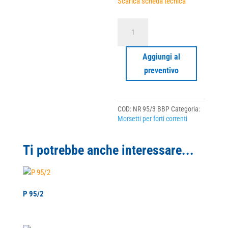
Scarica scheda tecnica
NR
95/3
BBP
quantità
Aggiungi al
preventivo
COD:
NR 95/3 BBP
Categoria:
Morsetti per forti correnti
Ti potrebbe anche interessare...
P 95/2