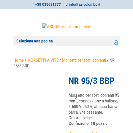
+39 035691777
info@asicolombo.it
Seleziona una pagina
Home
/
MORSETTI A VITE
/
Morsetti per forti correnti
/ NR
95/3 BBP
NR 95/3 BBP
Morsetto per forti correnti 95
2
mm
, connessione a bullone,
1.600 V, 250 A, attacco barra-
barra, vite passante.
Colore: beige.
Confezione: 10 pezzi.