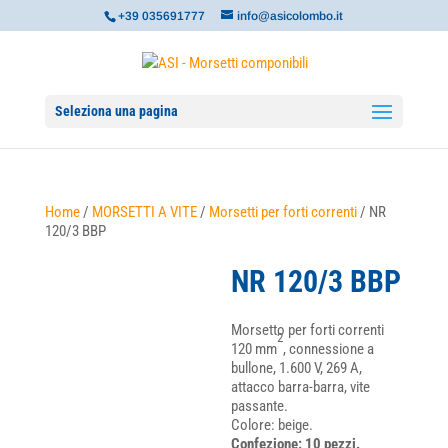
+39 035691777
info@asicolombo.it
Seleziona una pagina
Home
/
MORSETTI A VITE
/
Morsetti per forti correnti
/ NR
120/3 BBP
NR 120/3 BBP
Morsetto per forti correnti
2
120 mm
, connessione a
bullone, 1.600 V, 269 A,
attacco barra-barra, vite
passante.
Colore: beige.
Confezione: 10 pezzi.