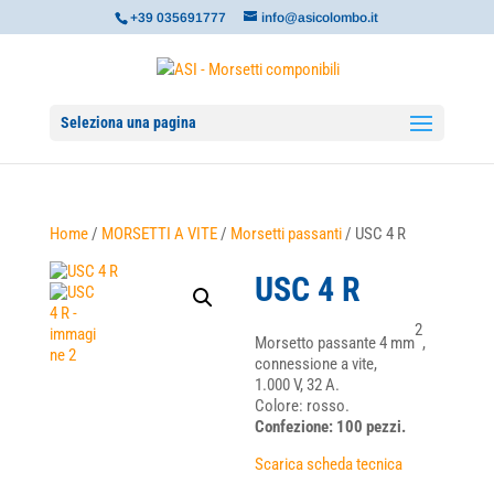
+39 035691777
info@asicolombo.it
Seleziona una pagina
Home
/
MORSETTI A VITE
/
Morsetti passanti
/ USC 4 R
USC 4 R
2
Morsetto passante 4 mm
,
connessione a vite,
1.000 V, 32 A.
Colore: rosso.
Confezione: 100 pezzi.
Scarica scheda tecnica