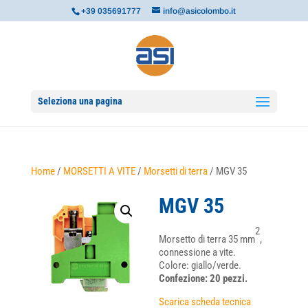
+39 035691777
info@asicolombo.it
Seleziona una pagina
Home
/
MORSETTI A VITE
/
Morsetti di terra
/ MGV 35
MGV 35
2
Morsetto di terra 35 mm
,
connessione a vite.
Colore: giallo/verde.
Confezione: 20 pezzi.
Scarica scheda tecnica