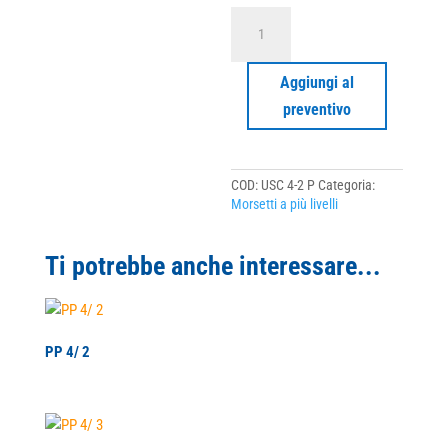
USC
4-
2
P
Aggiungi al
quantità
preventivo
COD:
USC 4-2 P
Categoria:
Morsetti a più livelli
Ti potrebbe anche interessare...
PP 4/ 2