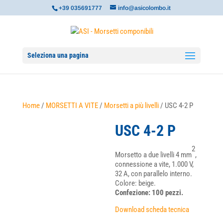
+39 035691777
info@asicolombo.it
Seleziona una pagina
Home
/
MORSETTI A VITE
/
Morsetti a più livelli
/ USC 4-2 P
USC 4-2 P
2
Morsetto a due livelli 4 mm
,
connessione a vite, 1.000 V,
32 A, con parallelo interno.
Colore: beige.
Confezione: 100 pezzi.
Download scheda tecnica