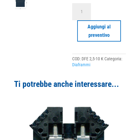
DFE
2,5-
10
K
Aggiungi al
quantità
preventivo
COD:
DFE 2,5-10 K
Categoria:
Diaframmi
Ti potrebbe anche interessare...