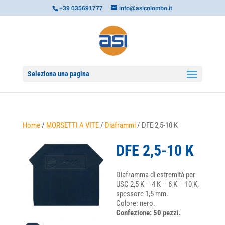
+39 035691777
info@asicolombo.it
Seleziona una pagina
Home
/
MORSETTI A VITE
/
Diaframmi
/ DFE 2,5-10 K
DFE 2,5-10 K
Diaframma di estremità per
USC 2,5 K – 4 K – 6 K – 10 K,
spessore 1,5 mm.
Colore: nero.
Confezione: 50 pezzi.