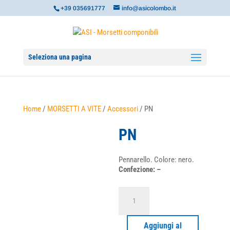
+39 035691777
info@asicolombo.it
Seleziona una pagina
Home
/
MORSETTI A VITE
/
Accessori
/ PN
PN
Pennarello. Colore: nero.
Confezione: –
PN
quantità
Aggiungi al