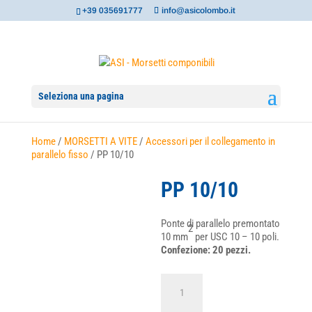
+39 035691777
info@asicolombo.it
Seleziona una pagina
Home
/
MORSETTI A VITE
/
Accessori per il collegamento in
parallelo fisso
/ PP 10/10
PP 10/10
Ponte di parallelo premontato
2
10 mm
per USC 10 – 10 poli.
Confezione: 20 pezzi.
PP
10/10
quantità