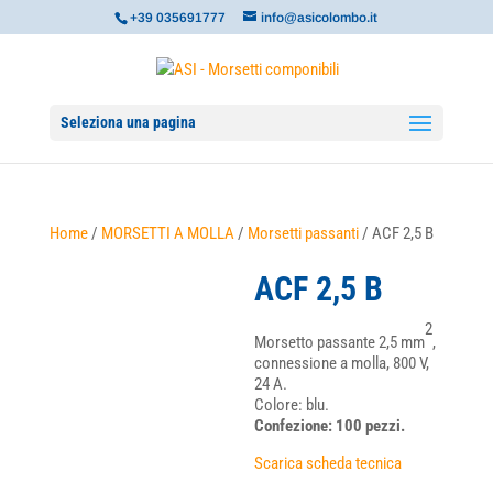
+39 035691777
info@asicolombo.it
Seleziona una pagina
Home
/
MORSETTI A MOLLA
/
Morsetti passanti
/ ACF 2,5 B
ACF 2,5 B
2
Morsetto passante 2,5 mm
,
connessione a molla, 800 V,
24 A.
Colore: blu.
Confezione: 100 pezzi.
Scarica scheda tecnica