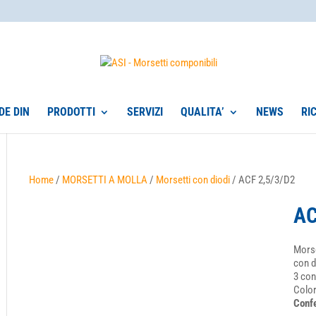
DE DIN
PRODOTTI
SERVIZI
QUALITA’
NEWS
RI
Home
/
MORSETTI A MOLLA
/
Morsetti con diodi
/ ACF 2,5/3/D2
AC
Mors
con d
3 con
Color
Confe