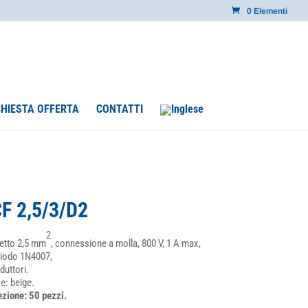
0 Elementi
CHIESTA OFFERTA
CONTATTI
F 2,5/3/D2
2
etto 2,5 mm
, connessione a molla, 800 V, 1 A max,
iodo 1N4007,
duttori.
e: beige.
zione: 50 pezzi.