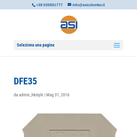
+39 035691777
info@asicolombo.it
Seleziona una pagina
DFE35
da
admin_hkstyle
|
Mag 31, 2016