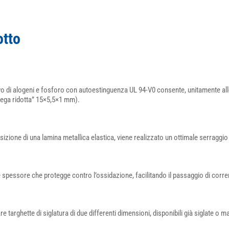
otto
rivo di alogeni e fosforo con autoestinguenza UL 94-V0 consente, unitamente alle
mega ridotta” 15×5,5×1 mm).
osizione di una lamina metallica elastica, viene realizzato un ottimale serraggio
e spessore che protegge contro l’ossidazione, facilitando il passaggio di corre
e targhette di siglatura di due differenti dimensioni, disponibili già siglate o ma